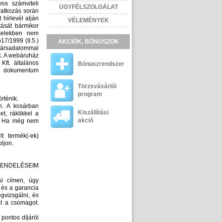
os számviteli
ÜGYFÉLSZOLGÁLAT
ratkozás során
 hírlevél alján
VÉLEMÉNYEK
tását bármikor
ételekben nem
17/1999 (II.5.)
AKCIÓK, BÓNUSZOK
 társadalommal
ók. A webáruház
Kft. általános
Bónuszrendszer
lek dokumentum
Törzsvásárlói
program
rténik.
n. A kosárban
Kiszállítási
t, ráklikkel a
akció
st. Ha még nem
t termék(-ek)
oljon.
a RENDELÉSEIM
si címen, úgy
 és a garancia
gvizsgálni, és
át a csomagot.
 pontos díjáról