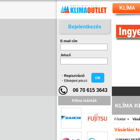
KLÍMA
Bejelentkezés
E-mail cím
Jelszó
·
Regisztráció
·
Elfelejtett jelszó
06 70 615 3643
Klíma márkák
KLÍMA 
Főoldal »
Vásá
Vásárlási f