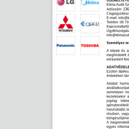
ÜZEMELTET
Klíma Audit Szo
136
Adószám:
Cégjegyzéksz
E-mail: info@k
Telefon: 06 7
Kapcsolattart
Ügyfélszolgál
info@klimaout
Személyes tel
A képek és ad
meghirdetett 
elírásokért fe
ADATVÉDEL
Ezúton tájékoz
érdekében táro
Adatait harm
alvállalkozój
semmilyen mód
kezelésekor a
jogilag hite
igénybevétel
használatát, l
részben, vagy
böngészőjének
A megrendelés
egyes informa