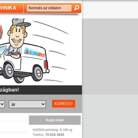
HNIKA
szágban!
Kapcsolat
Hétfőtől-péntekig: 8-18h-ig
Telefon:
70 615-3643