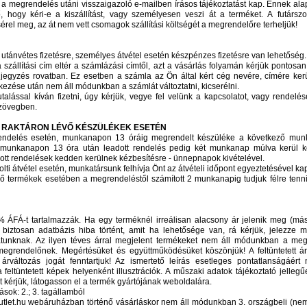
a megrendelés utáni visszaigazoló e-mailben írásos tájékoztatást kap. Ennek alap
 hogy kéri-e a kiszállítást, vagy személyesen veszi át a terméket. A futárszol
sérel meg, az át nem vett csomagok szállítási költségét a megrendelőre terheljük!
utánvétes fizetésre, személyes átvétel esetén készpénzes fizetésre van lehetőség.
zállítási cím eltér a számlázási címtől, azt a vásárlás folyamán kérjük pontosan 
jegyzés rovatban. Ez esetben a számla az Ön által kért cég nevére, címére kerül 
ezése után nem áll módunkban a számlát változtatni, kicserélni.
alással kíván fizetni, úgy kérjük, vegye fel velünk a kapcsolatot, vagy rendelés
zövegben.
S RAKTÁRON LÉVŐ KÉSZÜLÉKEK ESETÉN
rendelés esetén, munkanapon 13 óráig megrendelt készüléke a következő mun
, munkanapon 13 óra után leadott rendelés pedig két munkanap múlva kerül ké
ott rendelések kedden kerülnek kézbesítésre - ünnepnapok kivételével.
lti átvétel esetén, munkatársunk felhívja Önt az átvételi időpont egyeztetésével ka
vő termékek esetében a megrendeléstől számított 2 munkanapig tudjuk félre tenn
 ÁFÁ-t tartalmazzák. Ha egy terméknél irreálisan alacsony ár jelenik meg (m
 biztosan adatbázis hiba történt, amit ha lehetősége van, rá kérjük, jelezze
atunknak. Az ilyen téves árral megjelent termékeket nem áll módunkban a megj
 megrendelőnek. Megértésüket és együttműködésüket köszönjük! A feltüntetett ár
 árváltozás jogát fenntartjuk! Az ismertető leírás esetleges pontatlanságáért
a feltüntetett képek helyenként illusztrációk. A műszaki adatok tájékoztató jellegű
t kérjük, látogasson el a termék gyártójának weboldalára.
ások: 2.; 3. tagállamból
tlet.hu webáruházban történő vásárláskor nem áll módunkban 3. országbeli (ne