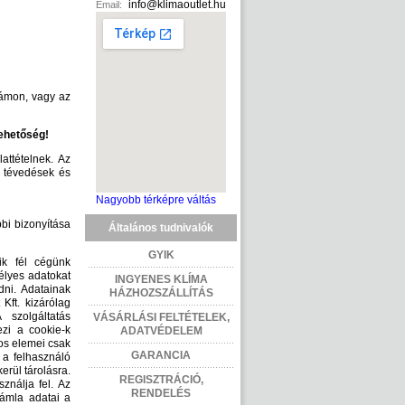
info@klimaoutlet.hu
Email:
zámon, vagy az
lehetőség!
attételnek. Az
s tévedések és
Nagyobb térképre váltás
bbi bizonyítása
Általános tudnivalók
GYIK
ik fél cégünk
élyes adatokat
INGYENES KLÍMA
dni. Adatainak
HÁZHOZSZÁLLÍTÁS
Kft. kizárólag
 szolgáltatás
VÁSÁRLÁSI FELTÉTELEK,
zi a cookie-k
ADATVÉDELEM
yos elemei csak
GARANCIA
 a felhasználó
rül tárolásra.
REGISZTRÁCIÓ,
ználja fel. Az
RENDELÉS
zámla adatai a