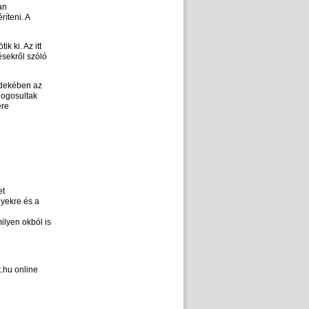
an
íteni. A
k ki. Az itt
ésekről szóló
érdekében az
jogosultak
ére
et
nyekre és a
ilyen okból is
.hu online