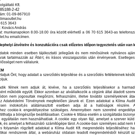
Ő
lgáltató Kft.
85188-2-42
ám: 01-09-867910
limaoutlet.hu
0 615 3643
ó: Kovács András
at: munkanapokon 8.00-18.00 óra között elérhető a 06 70 615 3643-as telefons
let.hu emailcímen.
ephelyi átvételre és konzultációra csak előzetes időpon tegyeztetés után van 
atok minden esetben tájékoztató jellegűek és nem minősülnek nyilvános ajánl
árak tartalmazzák az Áfat-t, és írásos visszaigazolás után érvényesek. Esetlege
lelősséget nem vállalunk.
EM
tatjuk Önt, hogy adatait a szerződés teljesítése és a szerződés feltételeinek késő
ljuk.
adik félnek nem adjuk át, kivéve, ha a szerződés teljesítésekor a harmad
aként működik együtt. Ekkor azonban az alvállalkozók a cégünk által átadott szem
on nem jogosultak megőrizni, felhasználni, illetve további személyeknek áta
z Adatvédelmi Törvénynek megfelelően járunk el. Ezen adatokat a Klíma Audit 
lesen indokolt,és alátámasztott esetben adja át a hatóságok részére. A
éhez cookie-k engedélyezése szükséges. Amennyiben nem szeretné engedélye
etilthatja a böngészője beállításaiban. Cookie-k tiltása esetén a szolgáltatás bizon
 egyáltalán nem használhatóak. A cookie egy olyan fájl, amelyet a szerver küld
, és amelyet a felhasználó számítógépe tárol. A cookie-ban személyes adat nem ke
 folyamán rögzített adatokat a Klíma Audit Kft. megrendelés teljesítéséhez has
tikai rendszerek által, a webáruház oldalain leadott megrendelésből készült s