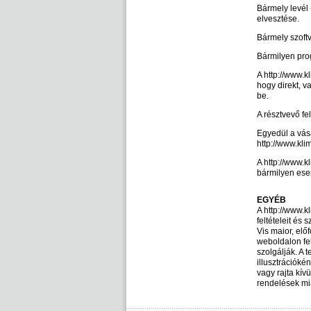
Bármely levél 
elvesztése.
Bármely szoft
Bármilyen pro
A http://www.k
hogy direkt, v
be.
A résztvevő fe
Egyedül a vásá
http://www.kli
A http://www.
bármilyen esem
EGYÉB
A http://www.k
feltételeit és s
Vis maior, elő
weboldalon fe
szolgálják. A 
illusztrációké
vagy rajta kív
rendelések mia