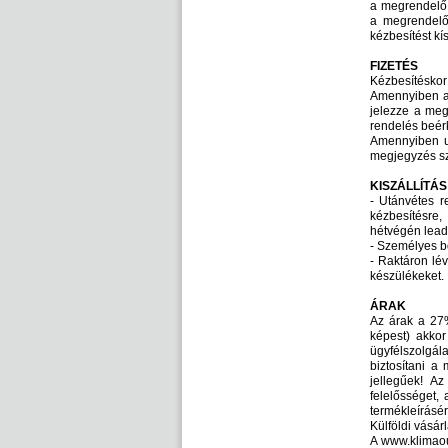
a megrendelő 
a megrendelő,
kézbesítést kí
FIZETÉS
Kézbesítéskor 
Amennyiben a s
jelezze a meg
rendelés beérk
Amennyiben ut
megjegyzés s
KISZÁLLÍTÁ
- Utánvétes 
kézbesítésre
hétvégén lead
- Személyes bo
- Raktáron lé
készülékeket.
ÁRAK
Az árak a 27%
képest) akkor
ügyfélszolgál
biztosítani a
jellegűek! Az
felelősséget, 
termékleírásér
Külföldi vásárl
A www.klimaou