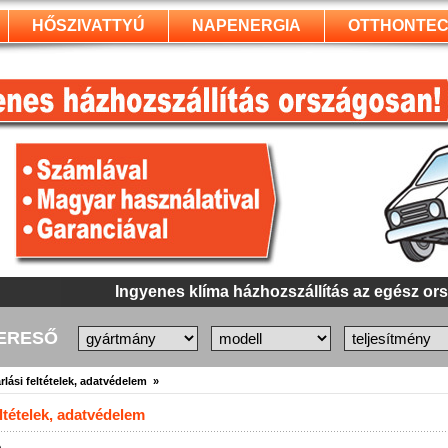
HŐSZIVATTYÚ
NAPENERGIA
OTTHONTEC
Ingyenes klíma házhozszállítás az egész or
KERESŐ
rlási feltételek, adatvédelem »
eltételek, adatvédelem