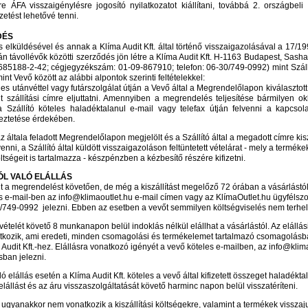
re ÁFA visszaigénylésre jogosító nyilatkozatot kiállítani, továbbá 2. országbeli
zetést lehetővé tenni.
DÉS
elküldésével és annak a Klíma Audit Kft. által történő visszaigazolásával a 17/199
án távollévők közötti szerződés jön létre a Klíma Audit Kft. H-1163 Budapest, Sasha
85188-2-42; cégjegyzékszám: 01-09-867910; telefon: 06-30/749-0992) mint Szállí
nt Vevő között az alábbi alpontok szerinti feltételekkel:
eles utánvéttel vagy futárszolgálat útján a Vevő által a Megrendelőlapon kiválasztot
t szállítási címre eljuttatni. Amennyiben a megrendelés teljesítése bármilyen o
a Szállító köteles haladéktalanul e-mail vagy telefax útján felvenni a kapcsol
eztetése érdekében.
z általa feladott Megrendelőlapon megjelölt és a Szállító által a megadott címre kiszá
enni, a Szállító által küldött visszaigazoláson feltüntetett vételárat - mely a termé
öltségeit is tartalmazza - készpénzben a kézbesítő részére kifizetni.
L VALÓ ELÁLLÁS
t a megrendelést követően, de még a kiszállítást megelőző 72 órában a vásárlástól 
s e-mail-ben az info@klimaoutlet.hu e-mail címen vagy az KlímaOutlet.hu ügyfélszo
749-0992 jelezni. Ebben az esetben a vevőt semmilyen költségviselés nem terhel
vételét követő 8 munkanapon belül indoklás nélkül elállhat a vásárlástól. Az elállá
tkozik, ami eredeti, minden csomagolási és termékelemet tartalmazó csomagolásb
 Audit Kft.-hez. Elállásra vonatkozó igényét a vevő köteles e-mailben, az info@klim
sban jelezni.
ó elállás esetén a Klíma Audit Kft. köteles a vevő által kifizetett összeget haladékta
lállást és az áru visszaszolgáltatását követő harminc napon belül visszatéríteni.
s ugyanakkor nem vonatkozik a kiszállítási költségekre, valamint a termékek visszaj