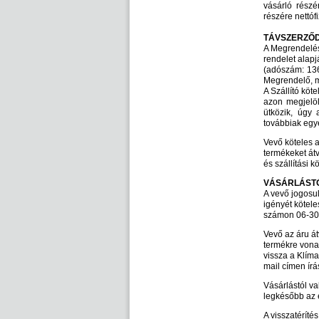
vásárló részé
részére nettófi
TÁVSZERZŐ
A Megrendelés 
rendelet alapj
(adószám: 136
Megrendelő, mi
A Szállító köt
azon megjelöl
ütközik, úgy 
továbbiak egy
Vevő köteles a
termékeket átv
és szállítási k
VÁSÁRLÁSTÓ
A vevő jogosul
igényét kötele
számon 06-30/
Vevő az áru át
termékre vona
vissza a Klíma
mail címen írá
Vásárlástól val
legkésőbb az e
A visszatéríté