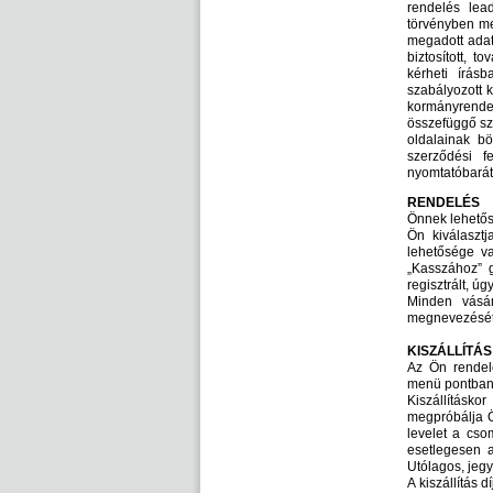
rendelés lea
törvényben me
megadott adato
biztosított, 
kérheti írás
szabályozott k
kormányrendel
összefüggő szo
oldalainak bö
szerződési fe
nyomtatóbarát 
RENDELÉS
Önnek lehetősé
Ön kiválaszt
lehetősége va
„Kasszához” g
regisztrált, úg
Minden vásár
megnevezését, 
KISZÁLLÍTÁS
Az Ön rendel
menü pontban k
Kiszállításk
megpróbálja Ö
levelet a cso
esetlegesen a
Utólagos, jeg
A kiszállítás 