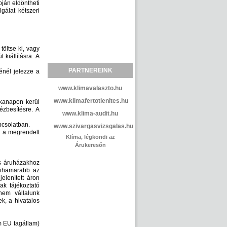
ján eldöntheti
gálat kétszeri
töltse ki, vagy
kiállításra. A
PARTNEREINK
énél jelezze a
www.klimavalaszto.hu
www.klimafertotlenites.hu
kanapon kerül
zbesítésre. A
www.klima-audit.hu
pcsolatban.
www.szivargasvizsgalas.hu
i a megrendelt
Klíma, légkondi az
Árukeresőn
ás áruházakhoz
 mihamarabb az
elenített áron
ak tájékoztató
 nem vállalunk
ek, a hivatalos
m EU tagállam)