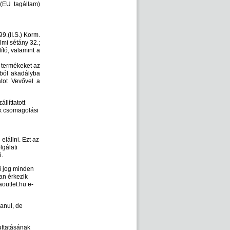
 (EU tagállam)
9.(II.S.) Korm.
lmi sétány 32.;
tó, valamint a
t termékeket az
kból akadályba
atot Vevővel a
llíttatott
kek csomagolási
elállni. Ezt az
lgálati
i.
si jog minden
an érkezik
aoutlet.hu e-
lanul, de
uttatásának