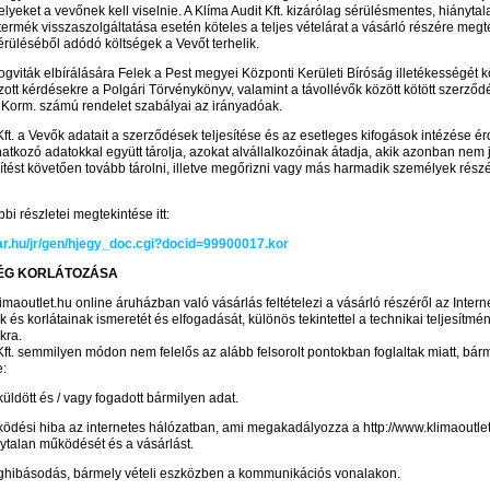
elyeket a vevőnek kell viselnie. A Klíma Audit Kft. kizárólag sérülésmentes, hiánytal
rmék visszaszolgáltatása esetén köteles a teljes vételárat a vásárló részére megtér
rüléséből adódó költségek a Vevőt terhelik.
ogviták elbírálására Felek a Pest megyei Központi Kerületi Bíróság illetékességét köti
tt kérdésekre a Polgári Törvénykönyv, valamint a távollévők között kötött szerződ
) Korm. számú rendelet szabályai az irányadóak.
Kft. a Vevők adatait a szerződések teljesítése és az esetleges kifogások intézése 
atkozó adatokkal együtt tárolja, azokat alvállalkozóinak átadja, akik azonban nem 
sítést követően tovább tárolni, illetve megőrizni vagy más harmadik személyek rész
bi részletei megtekintése itt:
gtar.hu/jr/gen/hjegy_doc.cgi?docid=99900017.kor
ÉG KORLÁTOZÁSA
limaoutlet.hu online áruházban való vásárlás feltételezi a vásárló részéről az Intern
 és korlátainak ismeretét és elfogadását, különös tekintettel a technikai teljesítmé
kra.
Kft. semmilyen módon nem felelős az alább felsorolt pontokban foglaltak miatt, bárm
e:
küldött és / vagy fogadott bármilyen adat.
ödési hiba az internetes hálózatban, ami megakadályozza a http://www.klimaoutlet
ytalan működését és a vásárlást.
hibásodás, bármely vételi eszközben a kommunikációs vonalakon.