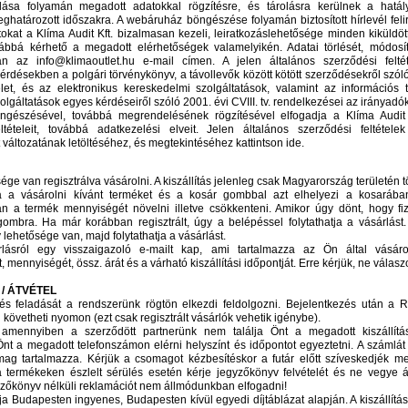
dása folyamán megadott adatokkal rögzítésre, és tárolásra kerülnek a hatály
ghatározott időszakra. A webáruház böngészése folyamán biztosított hírlevél feli
kat a Klíma Audit Kft. bizalmasan kezeli, leiratkozáslehetősége minden kiküldött
továbbá kérhető a megadott elérhetőségek valamelyikén. Adatai törlését, módosí
ban az info@klimaoutlet.hu e-mail címen. A jelen általános szerződési felt
érdésekben a polgári törvénykönyv, a távollevők között kötött szerződésekről szóló
et, és az elektronikus kereskedelmi szolgáltatások, valamint az információs
lgáltatások egyes kérdéseiről szóló 2001. évi CVIII. tv. rendelkezései az irányad
ngészésével, továbbá megrendelésének rögzítésével elfogadja a Klíma Audit 
ltételeit, továbbá adatkezelési elveit. Jelen általános szerződési feltéte
változatának letöltéséhez, és megtekintéséhez kattintson ide.
ge van regisztrálva vásárolni. A kiszállítás jelenleg csak Magyarország területén tö
ja a vásárolni kívánt terméket és a kosár gombbal azt elhelyezi a kosarába
n a termék mennyiségét növelni illetve csökkenteni. Amikor úgy dönt, hogy fize
ombra. Ha már korábban regisztrált, úgy a belépéssel folytathatja a vásárlá
y lehetősége van, majd folytathatja a vásárlást.
lásról egy visszaigazoló e-mailt kap, ami tartalmazza az Ön által vásárol
mennyiségét, össz. árát és a várható kiszállítási időpontját. Erre kérjük, ne válasz
 / ÁTVÉTEL
és feladását a rendszerünk rögtön elkezdi feldolgozni. Bejelentkezés után 
övetheti nyomon (ezt csak regisztrált vásárlók vehetik igénybe).
or amennyiben a szerződött partnerünk nem találja Önt a megadott kiszállítá
nt a megadott telefonszámon elérni helyszínt és időpontot egyeztetni. A számlát
mag tartalmazza. Kérjük a csomagot kézbesítéskor a futár előtt szíveskedjék me
 termékeken észlelt sérülés esetén kérje jegyzőkönyv felvételét és ne vegye 
yzőkönyv nélküli reklamációt nem állmódunkban elfogadni!
díja Budapesten ingyenes, Budapesten kívül egyedi díjtáblázat alapján. A kiszállítás