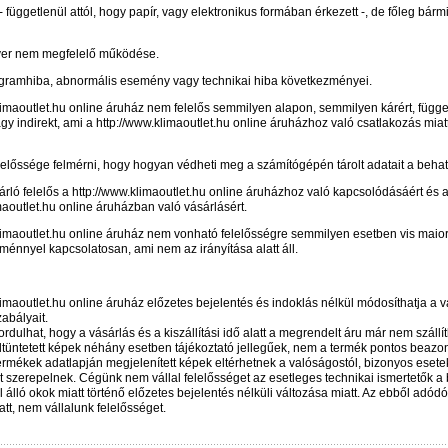
- függetlenül attól, hogy papír, vagy elektronikus formában érkezett -, de főleg bárm
ver nem megfelelő működése.
gramhiba, abnormális esemény vagy technikai hiba következményei.
limaoutlet.hu online áruház nem felelős semmilyen alapon, semmilyen kárért, függet
agy indirekt, ami a http://www.klimaoutlet.hu online áruházhoz való csatlakozás miat
lelőssége felmérni, hogy hogyan védheti meg a számítógépén tárolt adatait a behat
rló felelős a http://www.klimaoutlet.hu online áruházhoz való kapcsolódásáért és 
maoutlet.hu online áruházban való vásárlásért.
klimaoutlet.hu online áruház nem vonható felelősségre semmilyen esetben vis maio
énnyel kapcsolatosan, ami nem az irányítása alatt áll.
limaoutlet.hu online áruház előzetes bejelentés és indoklás nélkül módosíthatja a 
zabályait.
fordulhat, hogy a vásárlás és a kiszállítási idő alatt a megrendelt áru már nem szállít
ltüntetett képek néhány esetben tájékoztató jellegűek, nem a termék pontos beazo
termékek adatlapján megjelenített képek eltérhetnek a valóságostól, bizonyos eset
nt szerepelnek. Cégünk nem vállal felelősséget az esetleges technikai ismertetők a b
ül álló okok miatt történő előzetes bejelentés nélküli változása miatt. Az ebből adód
tt, nem vállalunk felelősséget.