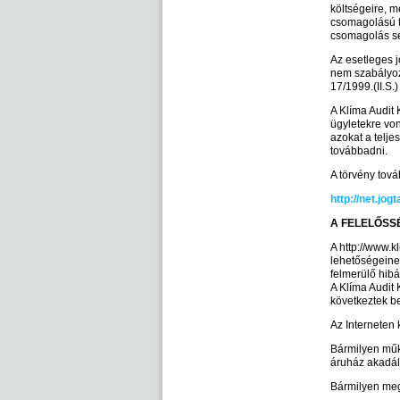
költségeire, m
csomagolású te
csomagolás sé
Az esetleges j
nem szabályozo
17/1999.(II.S.
A Klíma Audit 
ügyletekre von
azokat a telje
továbbadni.
A törvény továb
http://net.jo
A FELELŐSS
A http://www.k
lehetőségeinek
felmerülő hibá
A Klíma Audit 
következtek b
Az Interneten 
Bármilyen műk
áruház akadál
Bármilyen meg