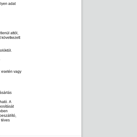
ilyen adat
lenül attól,
t következett
olóktól.
a
r esetén vagy
vásárlás
ható. A
nosítását
ekben
eszállító,
ó téves