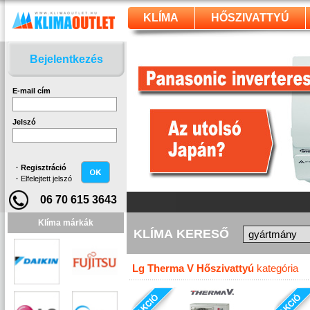
KLÍMA
HŐSZIVATTYÚ
Bejelentkezés
E-mail cím
Jelszó
·
Regisztráció
·
Elfelejtett jelszó
06 70 615 3643
Klíma márkák
KLÍMA KERESŐ
Lg Therma V Hőszivattyú
kategória