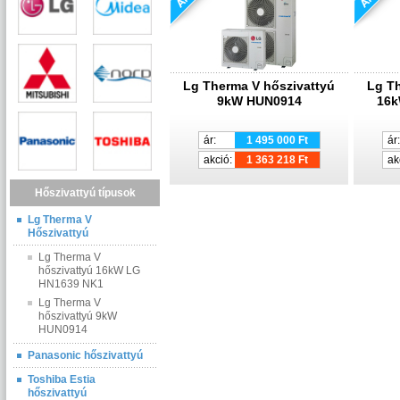
Lg Therma V hőszivattyú
Lg Th
9kW HUN0914
16k
ár:
1 495 000 Ft
ár:
akció:
1 363 218 Ft
ak
Hőszivattyú típusok
Lg Therma V
Hőszivattyú
Lg Therma V
hőszivattyú 16kW LG
HN1639 NK1
Lg Therma V
hőszivattyú 9kW
HUN0914
Panasonic hőszivattyú
Toshiba Estia
hőszivattyú