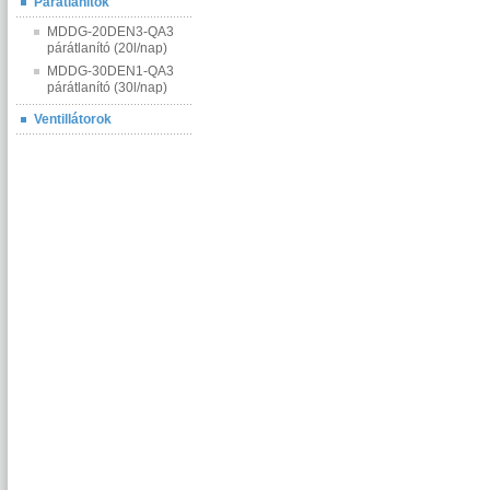
Párátlanítók
MDDG-20DEN3-QA3
párátlanító (20l/nap)
MDDG-30DEN1-QA3
párátlanító (30l/nap)
Ventillátorok