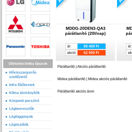
MDDG-20DEN3-QA3
MD
párátlanító (20l/nap)
pár
ár:
85 400 Ft
ár:
akció:
62 900 Ft
ak
Otthontechnika típusok
Párátlanító | Akciós párátlanító
Hővisszanyerős
szellőztető
Midea párátlanító | Midea akciós párátlanító
Infra fűtőtestek
Párátlanító akciós áron
Klíma távirányítók
Központi porszívó
Légbeeresztők
Légfüggönyök
Légtisztítók