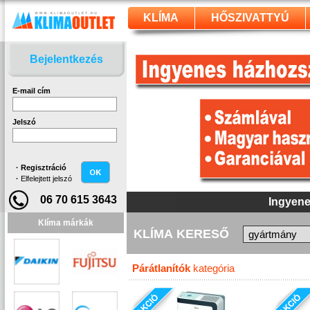
KLÍMA
HŐSZIVATTYÚ
Bejelentkezés
E-mail cím
Jelszó
·
Regisztráció
·
Elfelejtett jelszó
06 70 615 3643
Ingyene
Klíma márkák
KLÍMA KERESŐ
Párátlanítók
kategória