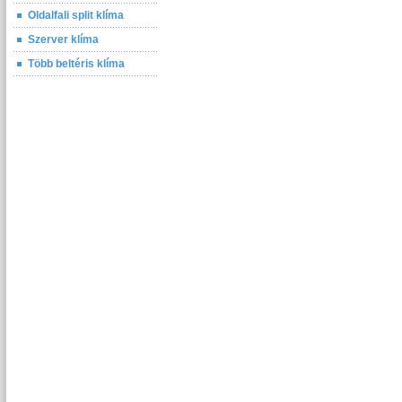
Oldalfali split klíma
Szerver klíma
Több beltéris klíma