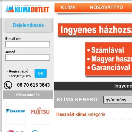
KLÍMA
HŐSZIVATTYÚ
Bejelentkezés
E-mail cím
Jelszó
·
Regisztráció
·
Elfelejtett jelszó
06 70 615 3643
Ingyene
Klíma márkák
KLÍMA KERESŐ
Használt klíma
kategória