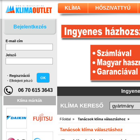
KLÍMA
HŐSZIVATTYÚ
Bejelentkezés
E-mail cím
Jelszó
·
Regisztráció
·
Elfelejtett jelszó
06 70 615 3643
Ingyene
Klíma márkák
KLÍMA KERESŐ
Főoldal »
Tanácsok klíma választáshoz »
Tanácsok klíma választáshoz