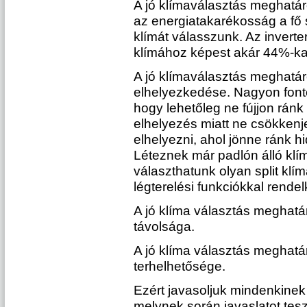
A jó klímaválasztás meghatár
az energiatakarékosság a fő
klímát válasszunk. Az invert
klímához képest akár 44%-ka
A jó klímaválasztás meghatá
elhelyezkedése. Nagyon font
hogy lehetőleg ne fújjon ránk
elhelyezés miatt ne csökkenje
elhelyezni, ahol jönne ránk h
Léteznek már padlón álló klí
választhatunk olyan split klí
légterelési funkciókkal rendel
A jó klíma választás meghatár
távolsága.
A jó klíma választás meghatá
terhelhetősége.
Ezért javasoljuk mindenkinek 
melynek során javaslatot tes