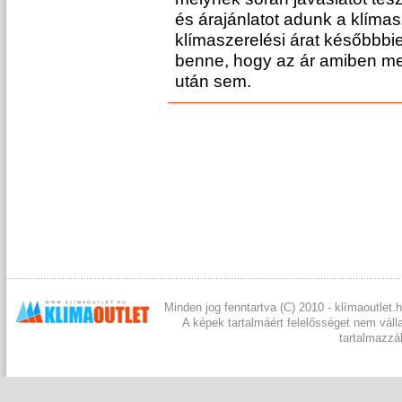
és árajánlatot adunk a klímas
klímaszerelési árat későbbbi
benne, hogy az ár amiben me
után sem.
Minden jog fenntartva (C) 2010 - klímaoutlet.h
A képek tartalmáért felelősséget nem váll
tartalmazzá