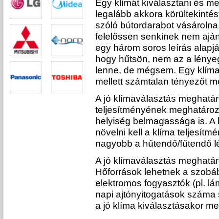
Egy klímát kiválasztani és me
legalább akkora körültekintés
szóló bútordarabot vásárolna
felelőssen senkinek nem aján
egy három soros leírás alapj
hogy hűtsön, nem az a lénye
lenne, de mégsem. Egy klíma
mellett számtalan tényezőt me
A jó klímaválasztás meghatár
teljesítményének meghatározá
helyiség belmagassága is. 
növelni kell a klíma teljesít
nagyobb a hűtendő/fűtendő l
A jó klímaválasztás meghatár
Hőforrások lehetnek a szobá
elektromos fogyasztók (pl. lá
napi ajtónyitogatások száma
a jó klíma kiválasztásakor m